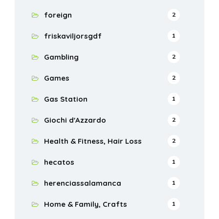
foreign
2
friskaviljorsgdf
1
Gambling
2
Games
2
Gas Station
1
Giochi d'Azzardo
2
Health & Fitness, Hair Loss
2
hecatos
1
herenciassalamanca
1
Home & Family, Crafts
1