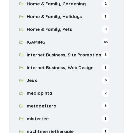
Home & Family, Gardening
2
Home & Family, Holidays
1
Home & Family, Pets
3
IGAMING
65
Internet Business, Site Promotion
3
Internet Business, Web Design
1
Jeux
6
mediapinta
2
metadeftero
3
mistertee
1
nachtmerrietherapie
1