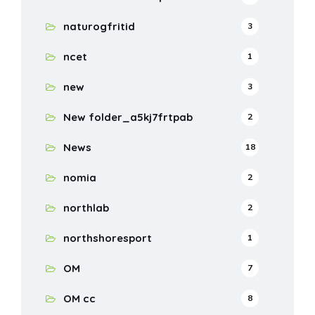
naturogfritid
3
ncet
1
new
3
New folder_a5kj7frtpab
2
News
18
nomia
2
northlab
2
northshoresport
1
OM
7
OM cc
8