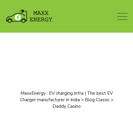
Skip
to
content
Tag: Daddy Casino
MaxxEnergy : EV charging Infra | The best EV
Charger manufacturer in India
>
Blog Classic
>
Daddy Casino