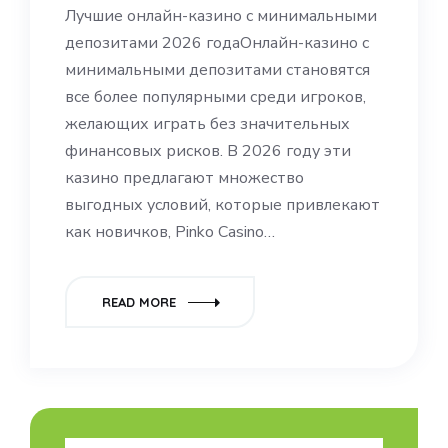
Лучшие онлайн-казино с минимальными
депозитами 2026 годаОнлайн-казино с
минимальными депозитами становятся
все более популярными среди игроков,
желающих играть без значительных
финансовых рисков. В 2026 году эти
казино предлагают множество
выгодных условий, которые привлекают
как новичков, Pinko Casino…
READ MORE