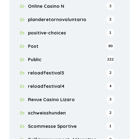
Online Casino N
2
planderetornovoluntario
2
positive-choices
1
Post
80
Public
222
reloadfestival3
2
reloadfestival4
4
Revue Casino Lizaro
3
schweisshunden
2
Scommesse Sportive
1