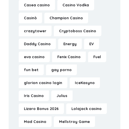
Casea casino
Casino Vodka
Casinò
Champion Casino
crazytower
Cryptoboss Casino
Daddy Casino
Energy
EV
eva casino
Fenix Casino
Fuel
fun bet
gay porno
glorion casino login
IceKasyno
Iris Casino
Julius
Lizaro Bonus 2026
Lolajack casino
Mad Casino
Mellstroy Game