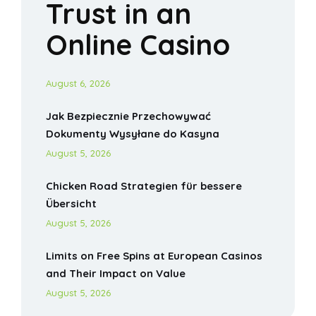
Trust in an
Online Casino
August 6, 2026
Jak Bezpiecznie Przechowywać
Dokumenty Wysyłane do Kasyna
August 5, 2026
Chicken Road Strategien für bessere
Übersicht
August 5, 2026
Limits on Free Spins at European Casinos
and Their Impact on Value
August 5, 2026