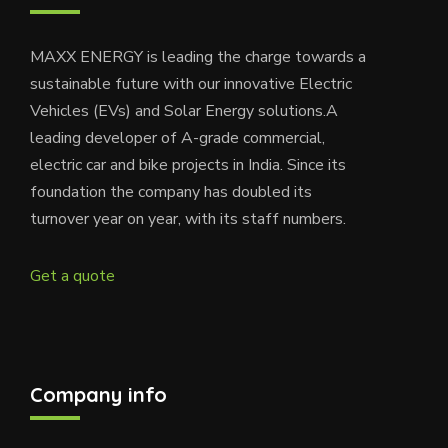
MAXX ENERGY is leading the charge towards a
sustainable future with our innovative Electric
Vehicles (EVs) and Solar Energy solutions.A
leading developer of A-grade commercial,
electric car and bike projects in India. Since its
foundation the company has doubled its
turnover year on year, with its staff numbers.
Get a quote
Company info