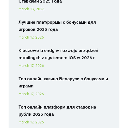
Ставками 2025 Года
March 18, 2026
Лучшие платформы с бонусами для
игроков 2025 года
March 17, 2026
Kluczowe trendy w rozwoju urządzeń
mobilnych z systemem iOS w 2026 r
March 17, 2026
Топ онлайн казино Беларуси с бонусами и
играми
March 17, 2026
Топ онлайн платформ для ставок на
рубли 2025 года
March 17, 2026