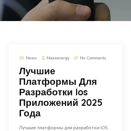
News
Maxxenergy
No Comments
Лучшие
Платформы Для
Разработки Ios
Приложений 2025
Года
Лучшие платформы для разработки iOS