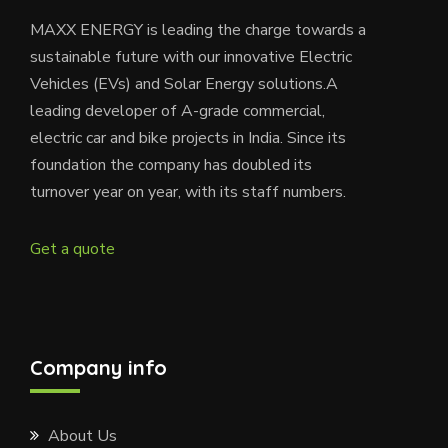
MAXX ENERGY is leading the charge towards a
sustainable future with our innovative Electric
Vehicles (EVs) and Solar Energy solutions.A
leading developer of A-grade commercial,
electric car and bike projects in India. Since its
foundation the company has doubled its
turnover year on year, with its staff numbers.
Get a quote
Company info
About Us