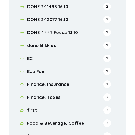
DONE 241498 16.10
2
DONE 242077 16.10
3
DONE 4447 Focus 13.10
1
done klikklac
1
EC
2
Eco Fuel
1
Finance, Insurance
1
Finance, Taxes
2
first
3
Food & Beverage, Coffee
3