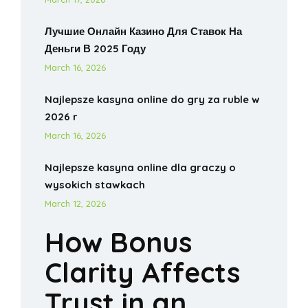
Лучшие Онлайн Казино Для Ставок На
Деньги В 2025 Году
March 16, 2026
Najlepsze kasyna online do gry za ruble w
2026 r
March 16, 2026
Najlepsze kasyna online dla graczy o
wysokich stawkach
March 12, 2026
How Bonus
Clarity Affects
Trust in an