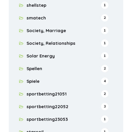
shellstep
1
smatech
2
Society, Marriage
1
Society, Relationships
1
Solar Energy
1
Spellen
2
Spiele
4
sportbetting21051
2
sportbetting22052
3
sportbetting23053
1
starsoil
1