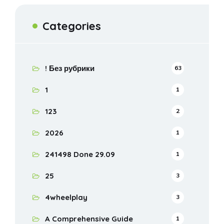
Categories
! Без рубрики
63
1
1
123
2
2026
1
241498 Done 29.09
1
25
3
4wheelplay
3
A Comprehensive Guide
1