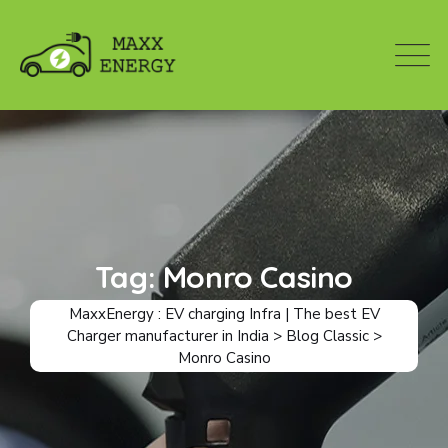
Skip
to
content
Tag: Monro Casino
MaxxEnergy : EV charging Infra | The best EV
Charger manufacturer in India
>
Blog Classic
>
Monro Casino