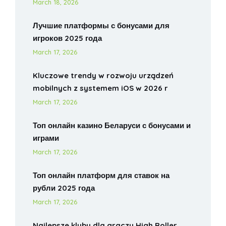
March 18, 2026
Лучшие платформы с бонусами для
игроков 2025 года
March 17, 2026
Kluczowe trendy w rozwoju urządzeń
mobilnych z systemem iOS w 2026 r
March 17, 2026
Топ онлайн казино Беларуси с бонусами и
играми
March 17, 2026
Топ онлайн платформ для ставок на
рубли 2025 года
March 17, 2026
Najlepsze kluby dla graczy High Roller