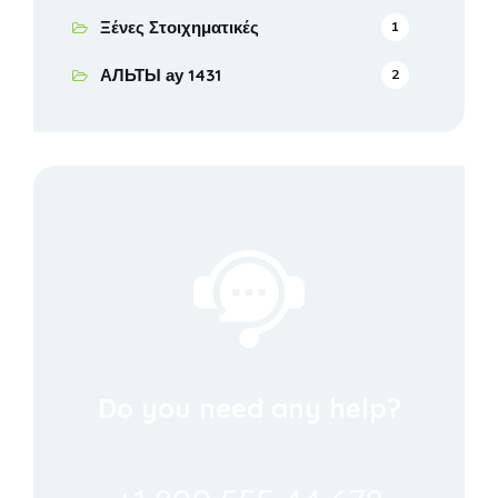
Ξένες Στοιχηματικές
1
АЛЬТЫ ау 1431
2
Do you need any help?